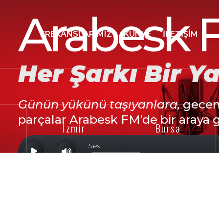
Arabesk 
FREKANSLARIMIZ
KÜNYE
İLETIŞIM
Her Şarkı Bir Y
Günün yükünü taşıyanlara,
geceni
parçalar Arabesk FM’de bir araya g
Bursa
Antalya
Ses
ia
Margaritifer Terra
Noachis Terra
ODCV0
0VOO1