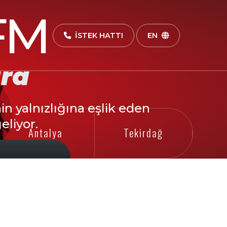
FM
İSTEK HATTI
EN
ara
n yalnızlığına eşlik eden
eliyor.
Tekirdağ
Kocaeli
Promethei Terra
Tempe Terra
Tyr
96VC1
10SO